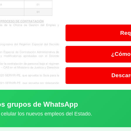
Req
¿Cómo 
Descar
ros grupos de WhatsApp
 celular los nuevos empleos del Estado.