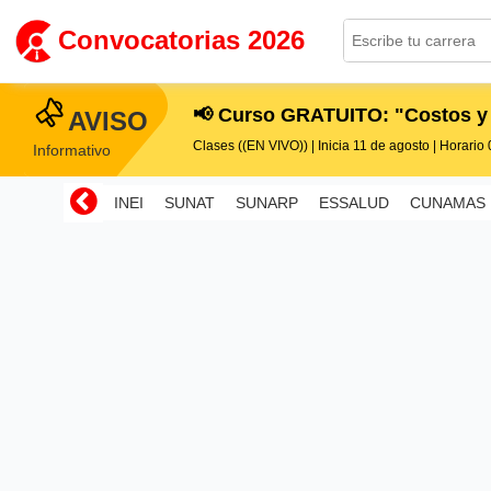
Convocatorias 2026
📢 Curso GRATUITO: "Costos y
AVISO
Clases ((EN VIVO)) | Inicia 11 de agosto | Horario 0
Informativo
INEI
SUNAT
SUNARP
ESSALUD
CUNAMAS