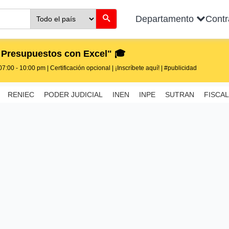
Departamento
Cont
 Presupuestos con Excel" 🎓
7:00 - 10:00 pm | Certificación opcional | ¡Inscríbete aquí! | #publicidad
RENIEC
PODER JUDICIAL
INEN
INPE
SUTRAN
FISCAL