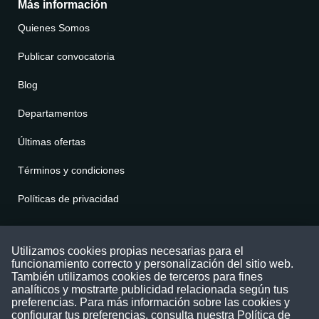
Más información
Quienes Somos
Publicar convocatoria
Blog
Departamentos
Últimas ofertas
Términos y condiciones
Políticas de privacidad
Contáctenos
Utilizamos cookies propias necesarias para el
funcionamiento correcto y personalización del sitio web.
Puede comunicarse con nosotros a través
También utilizamos cookies de terceros para fines
nuestras redes sociales o del correo:
analíticos y mostrarte publicidad relacionada según tus
contacto@convocatoriasdetrabajo.com
preferencias. Para más información sobre las cookies y
Siguenos en:
configurar tus preferencias, consulta nuestra
Política de