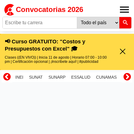
Convocatorias 2026
📢 Curso GRATUITO: "Costos y
Presupuestos con Excel" 🎓
Clases ((EN VIVO)) | Inicia 11 de agosto | Horario 07:00 - 10:00
pm | Certificación opcional | ¡Inscríbete aquí! | #publicidad
INEI
SUNAT
SUNARP
ESSALUD
CUNAMAS
RENI