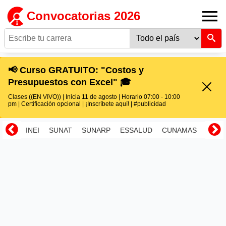
Convocatorias 2026
📢 Curso GRATUITO: "Costos y
Presupuestos con Excel" 🎓
Clases ((EN VIVO)) | Inicia 11 de agosto | Horario 07:00 - 10:00
pm | Certificación opcional | ¡Inscríbete aquí! | #publicidad
INEI
SUNAT
SUNARP
ESSALUD
CUNAMAS
RENI