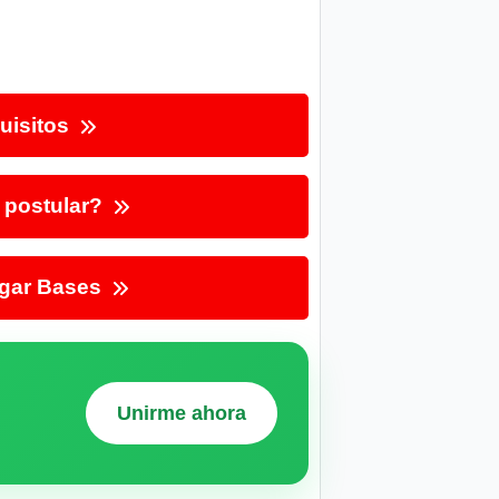
uisitos
postular?
gar Bases
Unirme ahora