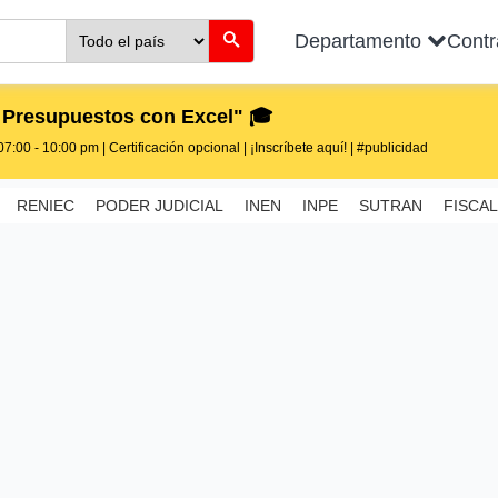
Departamento
Cont
 Presupuestos con Excel" 🎓
7:00 - 10:00 pm | Certificación opcional | ¡Inscríbete aquí! | #publicidad
RENIEC
PODER JUDICIAL
INEN
INPE
SUTRAN
FISCAL