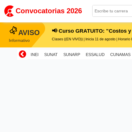
Convocatorias 2026
📢 Curso GRATUITO: "Costos y
AVISO
Clases ((EN VIVO)) | Inicia 11 de agosto | Horario 0
Informativo
INEI
SUNAT
SUNARP
ESSALUD
CUNAMAS