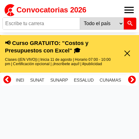
Convocatorias 2026
📢 Curso GRATUITO: "Costos y
Presupuestos con Excel" 🎓
Clases ((EN VIVO)) | Inicia 11 de agosto | Horario 07:00 - 10:00
pm | Certificación opcional | ¡Inscríbete aquí! | #publicidad
INEI
SUNAT
SUNARP
ESSALUD
CUNAMAS
RENI