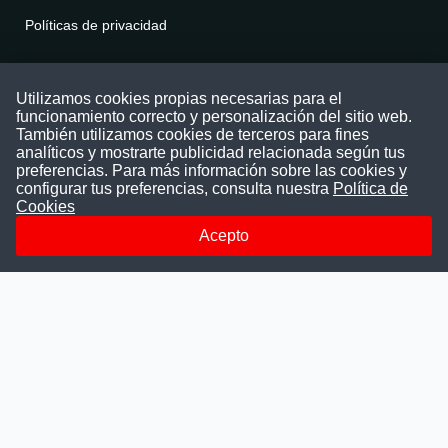
Políticas de privacidad
Contáctenos
Utilizamos cookies propias necesarias para el
funcionamiento correcto y personalización del sitio web.
Puede comunicarse con nosotros a través
También utilizamos cookies de terceros para fines
nuestras redes sociales o del correo:
analíticos y mostrarte publicidad relacionada según tus
contacto@convocatoriasdetrabajo.com
preferencias. Para más información sobre las cookies y
Siguenos en:
configurar tus preferencias, consulta nuestra
Política de
Cookies
Acepto
Facebook
Instagram
LinkedIn
Telegram
TikTok
Youtube