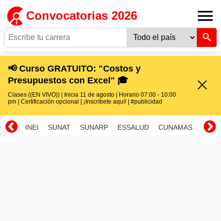
Convocatorias 2026
📢 Curso GRATUITO: "Costos y
Presupuestos con Excel" 🎓
Clases ((EN VIVO)) | Inicia 11 de agosto | Horario 07:00 - 10:00
pm | Certificación opcional | ¡Inscríbete aquí! | #publicidad
INEI
SUNAT
SUNARP
ESSALUD
CUNAMAS
RENI