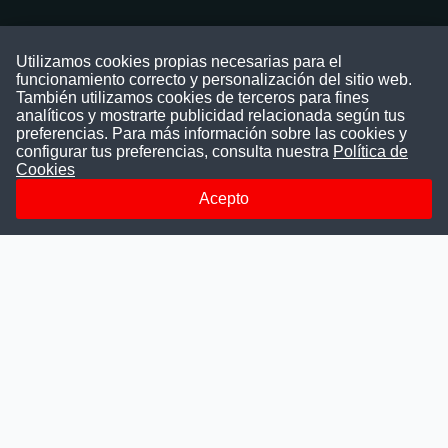
Contáctenos
Utilizamos cookies propias necesarias para el
funcionamiento correcto y personalización del sitio web.
Puede comunicarse con nosotros a través
También utilizamos cookies de terceros para fines
nuestras redes sociales o del correo:
analíticos y mostrarte publicidad relacionada según tus
contacto@convocatoriasdetrabajo.com
preferencias. Para más información sobre las cookies y
Siguenos en:
configurar tus preferencias, consulta nuestra
Política de
Cookies
Acepto
Facebook
Instagram
LinkedIn
Telegram
TikTok
Youtube