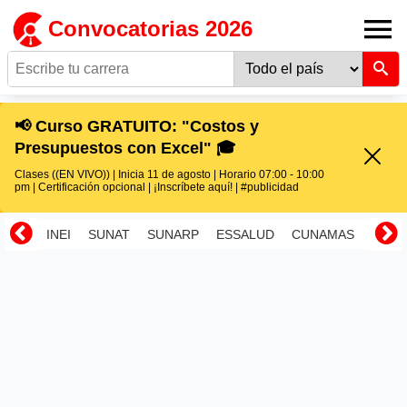
Convocatorias 2026
📢 Curso GRATUITO: "Costos y
Presupuestos con Excel" 🎓
Clases ((EN VIVO)) | Inicia 11 de agosto | Horario 07:00 - 10:00
pm | Certificación opcional | ¡Inscríbete aquí! | #publicidad
INEI
SUNAT
SUNARP
ESSALUD
CUNAMAS
RENI