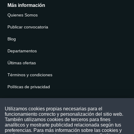
Más información
Quienes Somos
Publicar convocatoria
Blog
Departamentos
Últimas ofertas
Términos y condiciones
Políticas de privacidad
Contáctenos
Utilizamos cookies propias necesarias para el
funcionamiento correcto y personalización del sitio web.
Puede comunicarse con nosotros a través
También utilizamos cookies de terceros para fines
nuestras redes sociales o del correo:
analíticos y mostrarte publicidad relacionada según tus
contacto@convocatoriasdetrabajo.com
preferencias. Para más información sobre las cookies y