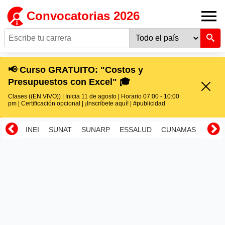
Convocatorias 2026
📢 Curso GRATUITO: "Costos y
Presupuestos con Excel" 🎓
Clases ((EN VIVO)) | Inicia 11 de agosto | Horario 07:00 - 10:00
pm | Certificación opcional | ¡Inscríbete aquí! | #publicidad
INEI
SUNAT
SUNARP
ESSALUD
CUNAMAS
RENI