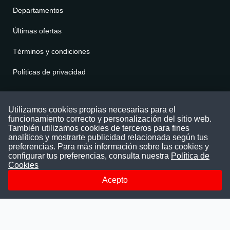
Departamentos
Últimas ofertas
Términos y condiciones
Políticas de privacidad
Contáctenos
Utilizamos cookies propias necesarias para el
funcionamiento correcto y personalización del sitio web.
Puede comunicarse con nosotros a través
También utilizamos cookies de terceros para fines
nuestras redes sociales o del correo:
analíticos y mostrarte publicidad relacionada según tus
contacto@convocatoriasdetrabajo.com
preferencias. Para más información sobre las cookies y
Siguenos en:
configurar tus preferencias, consulta nuestra
Política de
Cookies
Acepto
Facebook
Instagram
LinkedIn