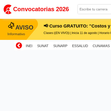
Convocatorias 2026
📢 Curso GRATUITO: "Costos y
AVISO
Clases ((EN VIVO)) | Inicia 11 de agosto | Horario 0
Informativo
INEI
SUNAT
SUNARP
ESSALUD
CUNAMAS