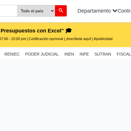
Departamento
Cont
 Presupuestos con Excel" 🎓
7:00 - 10:00 pm | Certificación opcional | ¡Inscríbete aquí! | #publicidad
RENIEC
PODER JUDICIAL
INEN
INPE
SUTRAN
FISCAL