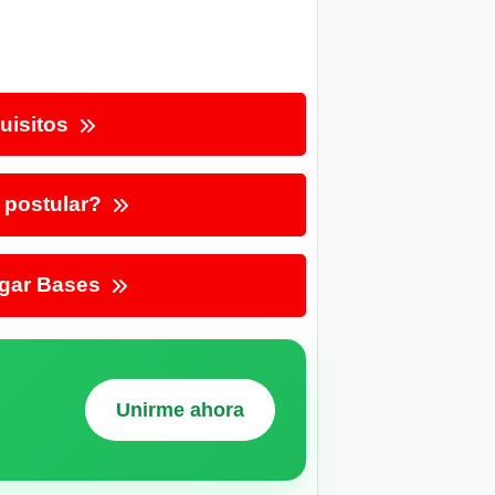
uisitos
postular?
gar Bases
Unirme ahora