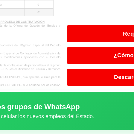
Req
¿Cómo 
Descar
ros grupos de WhatsApp
 celular los nuevos empleos del Estado.