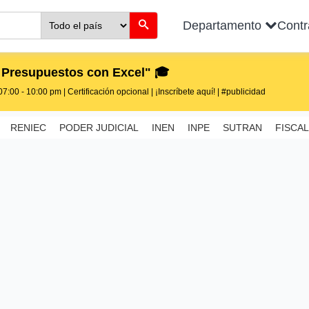
Departamento
Cont
 Presupuestos con Excel" 🎓
7:00 - 10:00 pm | Certificación opcional | ¡Inscríbete aquí! | #publicidad
RENIEC
PODER JUDICIAL
INEN
INPE
SUTRAN
FISCAL