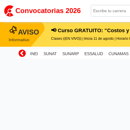
Convocatorias 2026
📢 Curso GRATUITO: "Costos y
AVISO
Clases ((EN VIVO)) | Inicia 11 de agosto | Horario 0
Informativo
INEI
SUNAT
SUNARP
ESSALUD
CUNAMAS