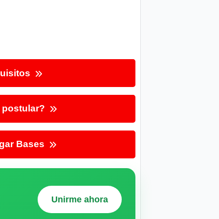
uisitos
postular?
gar Bases
Unirme ahora