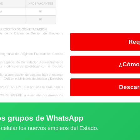
Req
¿Cómo 
Descar
ros grupos de WhatsApp
 celular los nuevos empleos del Estado.