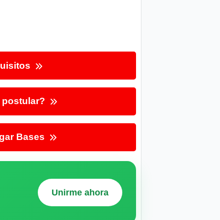
uisitos
postular?
gar Bases
Unirme ahora