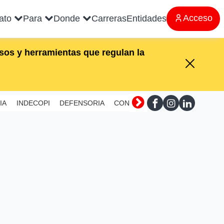
Acceso
rato
Para
Donde
Carreras
Entidades
os y herramientas que regulan la
IA
INDECOPI
DEFENSORIA
CONTRALORIA
SUNAFIL
MI