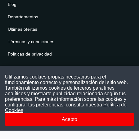
Blog
Departamentos
Últimas ofertas
Términos y condiciones
Políticas de privacidad
Contáctenos
Utilizamos cookies propias necesarias para el
funcionamiento correcto y personalización del sitio web.
Puede comunicarse con nosotros a través
También utilizamos cookies de terceros para fines
nuestras redes sociales o del correo:
analíticos y mostrarte publicidad relacionada según tus
contacto@convocatoriasdetrabajo.com
preferencias. Para más información sobre las cookies y
Siguenos en:
configurar tus preferencias, consulta nuestra
Política de
Cookies
Acepto
Facebook
Instagram