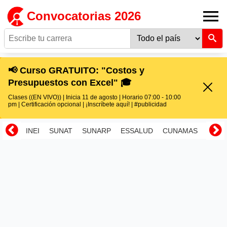
Convocatorias 2026
📢 Curso GRATUITO: "Costos y
Presupuestos con Excel" 🎓
Clases ((EN VIVO)) | Inicia 11 de agosto | Horario 07:00 - 10:00
pm | Certificación opcional | ¡Inscríbete aquí! | #publicidad
INEI
SUNAT
SUNARP
ESSALUD
CUNAMAS
RENI