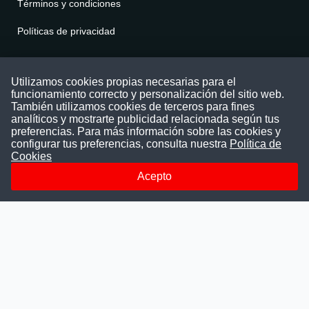
Términos y condiciones
Políticas de privacidad
Contáctenos
Utilizamos cookies propias necesarias para el
funcionamiento correcto y personalización del sitio web.
Puede comunicarse con nosotros a través
También utilizamos cookies de terceros para fines
nuestras redes sociales o del correo:
analíticos y mostrarte publicidad relacionada según tus
contacto@convocatoriasdetrabajo.com
preferencias. Para más información sobre las cookies y
Siguenos en:
configurar tus preferencias, consulta nuestra
Política de
Cookies
Acepto
Facebook
Instagram
LinkedIn
Telegram
TikTok