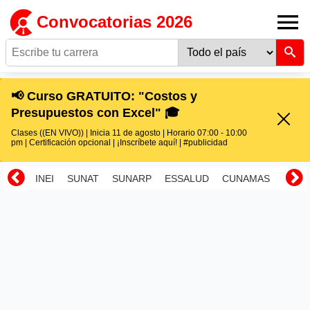
Convocatorias 2026
📢 Curso GRATUITO: "Costos y
Presupuestos con Excel" 🎓
Clases ((EN VIVO)) | Inicia 11 de agosto | Horario 07:00 - 10:00
pm | Certificación opcional | ¡Inscríbete aquí! | #publicidad
INEI
SUNAT
SUNARP
ESSALUD
CUNAMAS
RENI