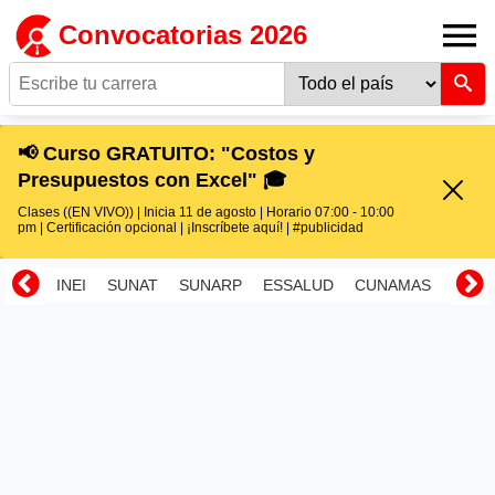
Convocatorias 2026
📢 Curso GRATUITO: "Costos y
Presupuestos con Excel" 🎓
Clases ((EN VIVO)) | Inicia 11 de agosto | Horario 07:00 - 10:00
pm | Certificación opcional | ¡Inscríbete aquí! | #publicidad
INEI
SUNAT
SUNARP
ESSALUD
CUNAMAS
RENI