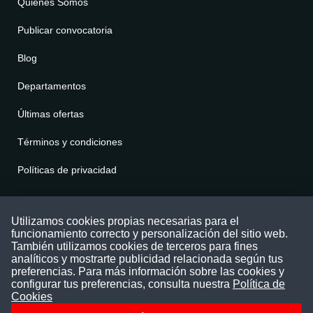
Quienes Somos
Publicar convocatoria
Blog
Departamentos
Últimas ofertas
Términos y condiciones
Políticas de privacidad
Contáctenos
Utilizamos cookies propias necesarias para el
funcionamiento correcto y personalización del sitio web.
Puede comunicarse con nosotros a través
También utilizamos cookies de terceros para fines
nuestras redes sociales o del correo:
analíticos y mostrarte publicidad relacionada según tus
contacto@convocatoriasdetrabajo.com
preferencias. Para más información sobre las cookies y
Siguenos en:
configurar tus preferencias, consulta nuestra
Política de
Cookies