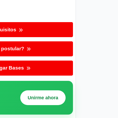
uisitos
postular?
gar Bases
Unirme ahora