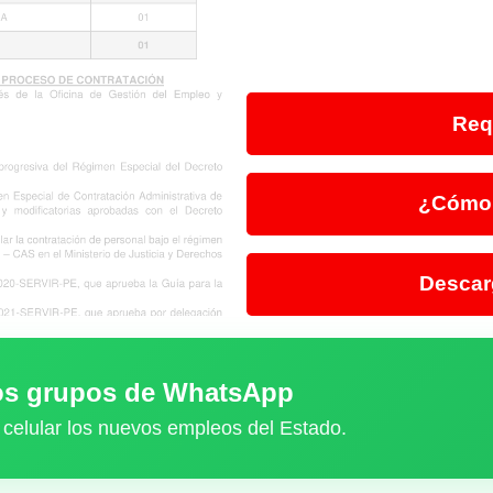
Req
¿Cómo 
Descar
ros grupos de WhatsApp
 celular los nuevos empleos del Estado.