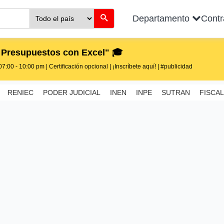
Departamento
Cont
 Presupuestos con Excel" 🎓
7:00 - 10:00 pm | Certificación opcional | ¡Inscríbete aquí! | #publicidad
RENIEC
PODER JUDICIAL
INEN
INPE
SUTRAN
FISCAL