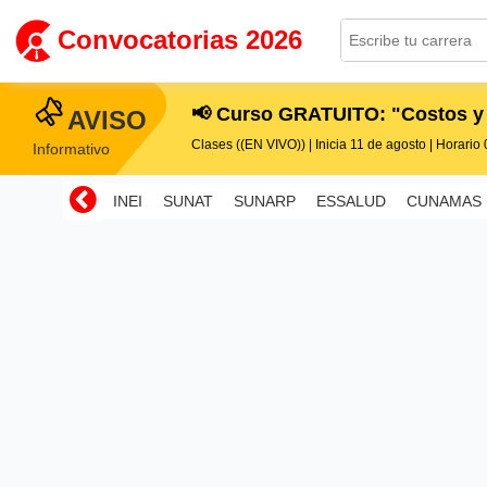
Convocatorias 2026
📢 Curso GRATUITO: "Costos y
AVISO
Clases ((EN VIVO)) | Inicia 11 de agosto | Horario 0
Informativo
INEI
SUNAT
SUNARP
ESSALUD
CUNAMAS