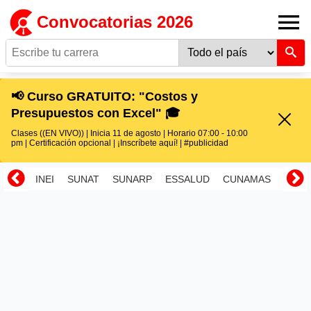
Convocatorias 2026
📢 Curso GRATUITO: "Costos y
Presupuestos con Excel" 🎓
Clases ((EN VIVO)) | Inicia 11 de agosto | Horario 07:00 - 10:00
pm | Certificación opcional | ¡Inscríbete aquí! | #publicidad
INEI
SUNAT
SUNARP
ESSALUD
CUNAMAS
RENI