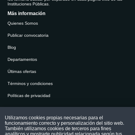
Instituciones Públicas.
Más información
Quienes Somos
Publicar convocatoria
Blog
Departamentos
Últimas ofertas
Términos y condiciones
Políticas de privacidad
Contáctenos
Utilizamos cookies propias necesarias para el
funcionamiento correcto y personalización del sitio web.
Puede comunicarse con nosotros a través
También utilizamos cookies de terceros para fines
nuestras redes sociales o del correo:
analíticos y mostrarte publicidad relacionada según tus
contacto@convocatoriasdetrabajo.com