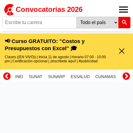
Convocatorias 2026
📢 Curso GRATUITO: "Costos y
Presupuestos con Excel" 🎓
Clases ((EN VIVO)) | Inicia 11 de agosto | Horario 07:00 - 10:00
pm | Certificación opcional | ¡Inscríbete aquí! | #publicidad
INEI
SUNAT
SUNARP
ESSALUD
CUNAMAS
RENI