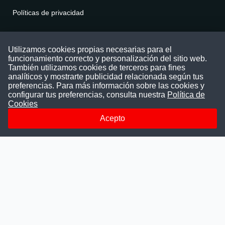
Políticas de privacidad
Contáctenos
Utilizamos cookies propias necesarias para el
funcionamiento correcto y personalización del sitio web.
Puede comunicarse con nosotros a través
También utilizamos cookies de terceros para fines
nuestras redes sociales o del correo:
analíticos y mostrarte publicidad relacionada según tus
contacto@convocatoriasdetrabajo.com
preferencias. Para más información sobre las cookies y
Siguenos en:
configurar tus preferencias, consulta nuestra
Política de
Cookies
Acepto
Facebook
Instagram
LinkedIn
Telegram
TikTok
Youtube