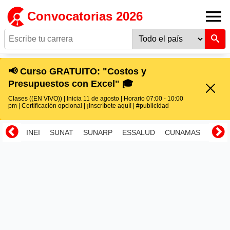
Convocatorias 2026
📢 Curso GRATUITO: "Costos y
Presupuestos con Excel" 🎓
Clases ((EN VIVO)) | Inicia 11 de agosto | Horario 07:00 - 10:00
pm | Certificación opcional | ¡Inscríbete aquí! | #publicidad
INEI
SUNAT
SUNARP
ESSALUD
CUNAMAS
RENI