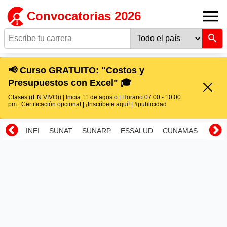
Convocatorias 2026
📢 Curso GRATUITO: "Costos y
Presupuestos con Excel" 🎓
Clases ((EN VIVO)) | Inicia 11 de agosto | Horario 07:00 - 10:00
pm | Certificación opcional | ¡Inscríbete aquí! | #publicidad
INEI
SUNAT
SUNARP
ESSALUD
CUNAMAS
RENI