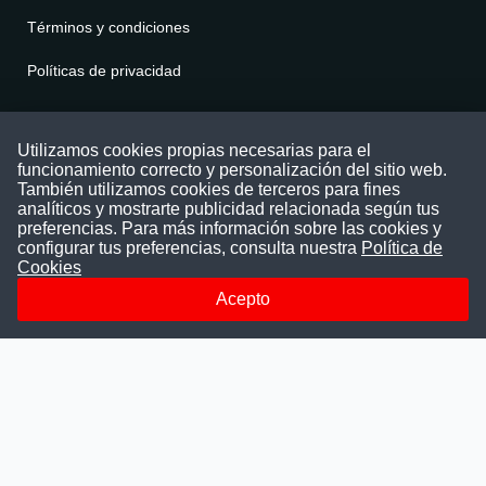
Términos y condiciones
Políticas de privacidad
Contáctenos
Utilizamos cookies propias necesarias para el
funcionamiento correcto y personalización del sitio web.
Puede comunicarse con nosotros a través
También utilizamos cookies de terceros para fines
nuestras redes sociales o del correo:
analíticos y mostrarte publicidad relacionada según tus
contacto@convocatoriasdetrabajo.com
preferencias. Para más información sobre las cookies y
Siguenos en:
configurar tus preferencias, consulta nuestra
Política de
Cookies
Acepto
Facebook
Instagram
LinkedIn
Telegram
TikTok