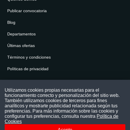
Publicar convocatoria
Blog
Departamentos
Últimas ofertas
Términos y condiciones
Políticas de privacidad
Contáctenos
Utilizamos cookies propias necesarias para el
funcionamiento correcto y personalización del sitio web.
Puede comunicarse con nosotros a través
También utilizamos cookies de terceros para fines
nuestras redes sociales o del correo:
analíticos y mostrarte publicidad relacionada según tus
contacto@convocatoriasdetrabajo.com
preferencias. Para más información sobre las cookies y
Siguenos en:
configurar tus preferencias, consulta nuestra
Política de
Cookies
Acepto