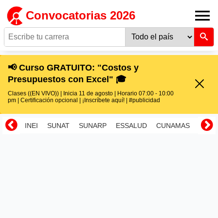
Convocatorias 2026
📢 Curso GRATUITO: "Costos y
Presupuestos con Excel" 🎓
Clases ((EN VIVO)) | Inicia 11 de agosto | Horario 07:00 - 10:00
pm | Certificación opcional | ¡Inscríbete aquí! | #publicidad
INEI
SUNAT
SUNARP
ESSALUD
CUNAMAS
RENI