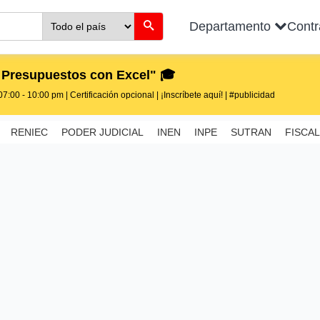
Departamento
Cont
 Presupuestos con Excel" 🎓
7:00 - 10:00 pm | Certificación opcional | ¡Inscríbete aquí! | #publicidad
RENIEC
PODER JUDICIAL
INEN
INPE
SUTRAN
FISCAL