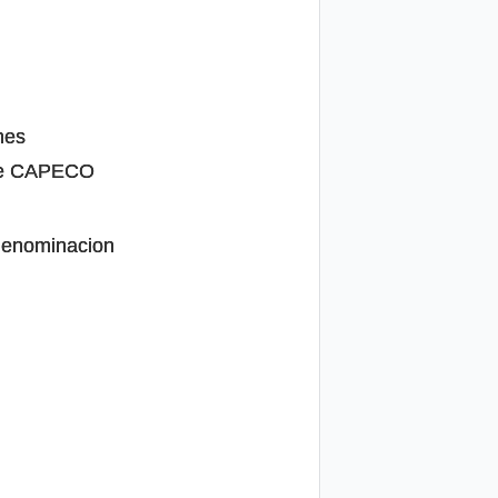
nes
 de CAPECO
 denominacion