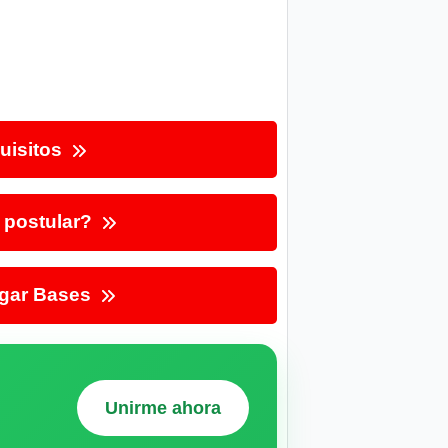
uisitos
postular?
gar Bases
Unirme ahora