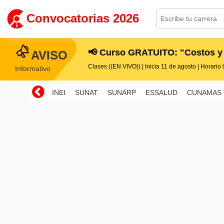
Convocatorias 2026
📢 Curso GRATUITO: "Costos y
AVISO
Clases ((EN VIVO)) | Inicia 11 de agosto | Horario 0
Informativo
INEI
SUNAT
SUNARP
ESSALUD
CUNAMAS