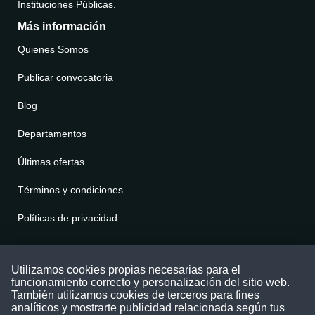
Instituciones Públicas.
Más información
Quienes Somos
Publicar convocatoria
Blog
Departamentos
Últimas ofertas
Términos y condiciones
Políticas de privacidad
Contáctenos
Utilizamos cookies propias necesarias para el
funcionamiento correcto y personalización del sitio web.
Puede comunicarse con nosotros a través
También utilizamos cookies de terceros para fines
nuestras redes sociales o del correo:
analíticos y mostrarte publicidad relacionada según tus
contacto@convocatoriasdetrabajo.com