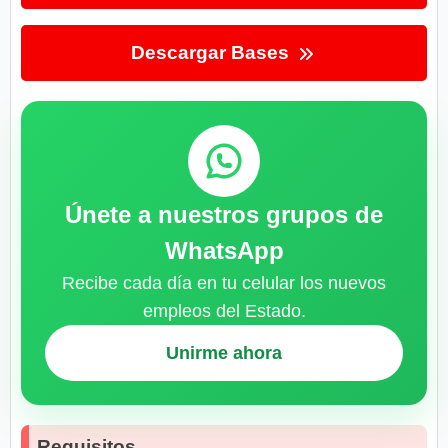
Descargar Bases
Únete a nuestros grupos de
WhatsApp
Recibe cada día en tu celular los nuevos
empleos del Estado.
Unirme ahora
Requisitos