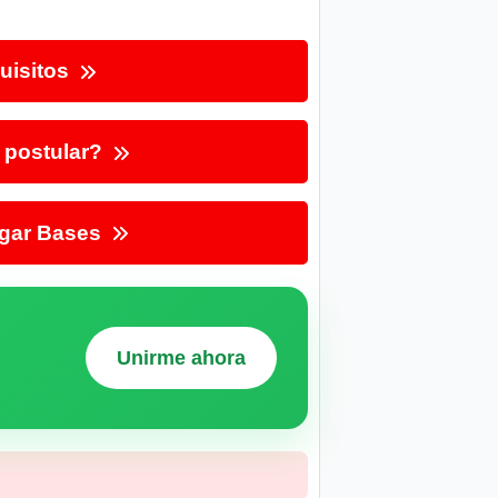
uisitos
postular?
gar Bases
Unirme ahora