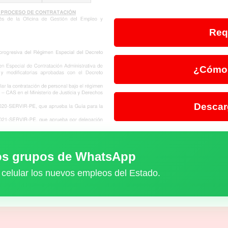
Req
¿Cómo 
Descar
ros grupos de WhatsApp
 celular los nuevos empleos del Estado.