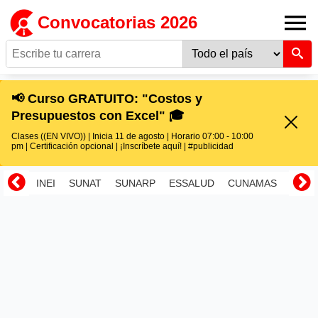
Convocatorias 2026
📢 Curso GRATUITO: "Costos y
Presupuestos con Excel" 🎓
Clases ((EN VIVO)) | Inicia 11 de agosto | Horario 07:00 - 10:00
pm | Certificación opcional | ¡Inscríbete aquí! | #publicidad
INEI
SUNAT
SUNARP
ESSALUD
CUNAMAS
RENI