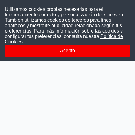
Contáctenos
Utilizamos cookies propias necesarias para el
funcionamiento correcto y personalización del sitio web.
Puede comunicarse con nosotros a través
También utilizamos cookies de terceros para fines
nuestras redes sociales o del correo:
analíticos y mostrarte publicidad relacionada según tus
contacto@convocatoriasdetrabajo.com
preferencias. Para más información sobre las cookies y
Siguenos en:
configurar tus preferencias, consulta nuestra
Política de
Cookies
Acepto
Facebook
Instagram
LinkedIn
Telegram
TikTok
Youtube
© 2026 Todos los derechos reservados.