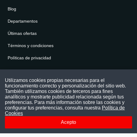
Blog
Departamentos
Últimas ofertas
Términos y condiciones
Políticas de privacidad
Contáctenos
Utilizamos cookies propias necesarias para el
funcionamiento correcto y personalización del sitio web.
Puede comunicarse con nosotros a través
También utilizamos cookies de terceros para fines
nuestras redes sociales o del correo:
analíticos y mostrarte publicidad relacionada según tus
contacto@convocatoriasdetrabajo.com
preferencias. Para más información sobre las cookies y
Siguenos en:
configurar tus preferencias, consulta nuestra
Política de
Cookies
Acepto
Facebook
Instagram