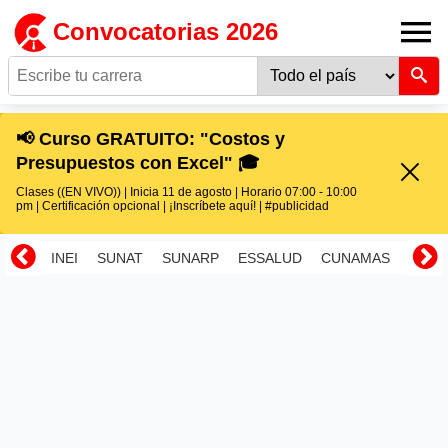
Convocatorias 2026
📢 Curso GRATUITO: "Costos y
Presupuestos con Excel" 🎓
Clases ((EN VIVO)) | Inicia 11 de agosto | Horario 07:00 - 10:00
pm | Certificación opcional | ¡Inscríbete aquí! | #publicidad
INEI
SUNAT
SUNARP
ESSALUD
CUNAMAS
RENI