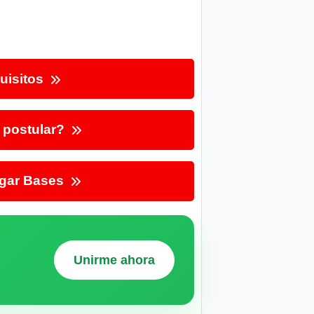
uisitos
postular?
gar Bases
Unirme ahora