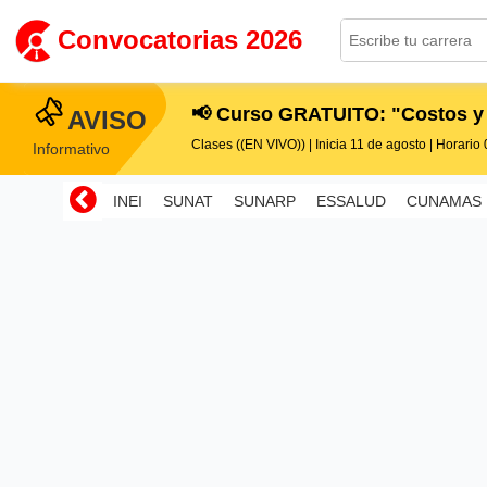
Convocatorias 2026
📢 Curso GRATUITO: "Costos y
AVISO
Clases ((EN VIVO)) | Inicia 11 de agosto | Horario 0
Informativo
INEI
SUNAT
SUNARP
ESSALUD
CUNAMAS