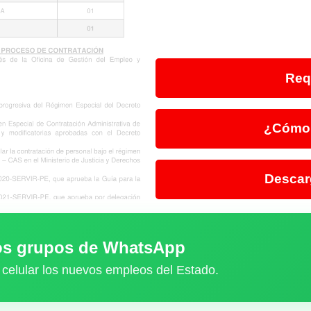
Req
¿Cómo 
Descar
ros grupos de WhatsApp
 celular los nuevos empleos del Estado.