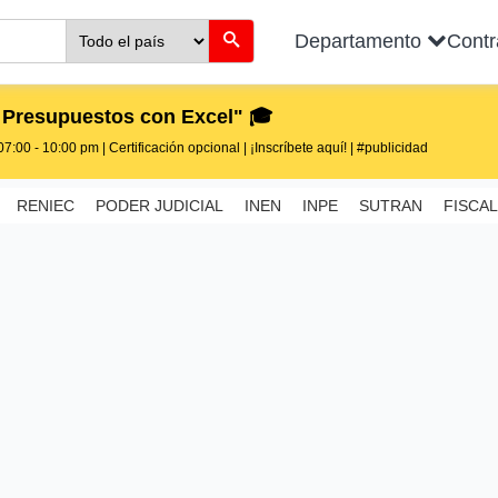
Departamento
Cont
 Presupuestos con Excel" 🎓
7:00 - 10:00 pm | Certificación opcional | ¡Inscríbete aquí! | #publicidad
RENIEC
PODER JUDICIAL
INEN
INPE
SUTRAN
FISCAL