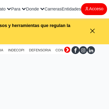
Acceso
rato
Para
Donde
Carreras
Entidades
os y herramientas que regulan la
IA
INDECOPI
DEFENSORIA
CONTRALORIA
SUNAFIL
MI