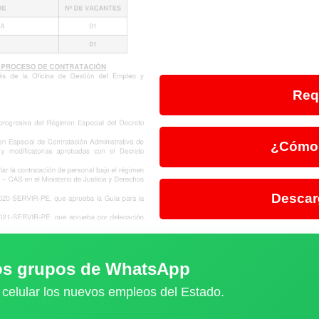
Req
¿Cómo 
Descar
ros grupos de WhatsApp
 celular los nuevos empleos del Estado.