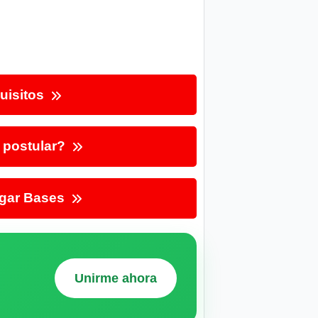
uisitos
postular?
gar Bases
Unirme ahora