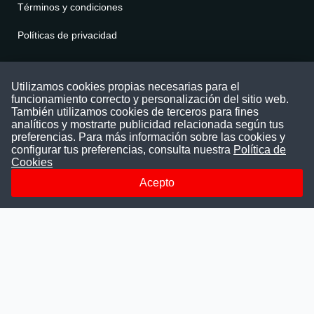
Términos y condiciones
Políticas de privacidad
Contáctenos
Utilizamos cookies propias necesarias para el
funcionamiento correcto y personalización del sitio web.
Puede comunicarse con nosotros a través
También utilizamos cookies de terceros para fines
nuestras redes sociales o del correo:
analíticos y mostrarte publicidad relacionada según tus
contacto@convocatoriasdetrabajo.com
preferencias. Para más información sobre las cookies y
Siguenos en:
configurar tus preferencias, consulta nuestra
Política de
Cookies
Acepto
Facebook
Instagram
LinkedIn
Telegram
TikTok