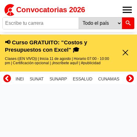
Convocatorias 2026
📢 Curso GRATUITO: "Costos y
Presupuestos con Excel" 🎓
Clases ((EN VIVO)) | Inicia 11 de agosto | Horario 07:00 - 10:00
pm | Certificación opcional | ¡Inscríbete aquí! | #publicidad
INEI
SUNAT
SUNARP
ESSALUD
CUNAMAS
RENI