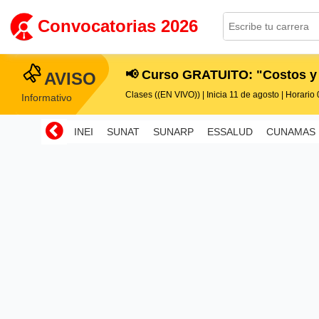
Convocatorias 2026
📢 Curso GRATUITO: "Costos y
AVISO
Clases ((EN VIVO)) | Inicia 11 de agosto | Horario 0
Informativo
INEI
SUNAT
SUNARP
ESSALUD
CUNAMAS