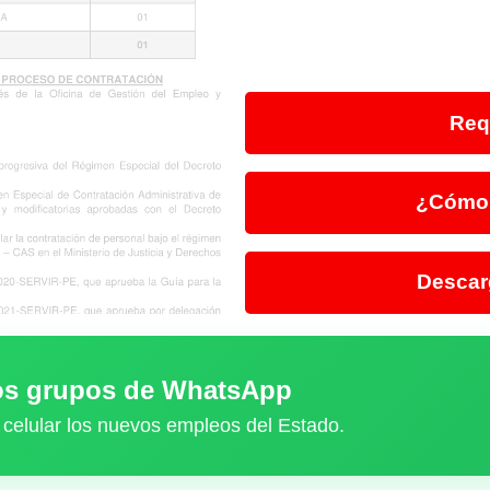
Req
¿Cómo 
Descar
ros grupos de WhatsApp
 celular los nuevos empleos del Estado.