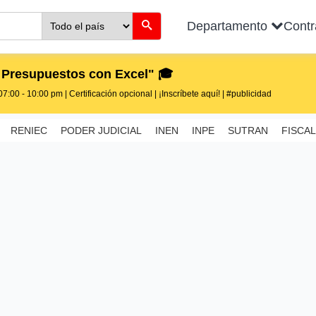
Departamento
Cont
 Presupuestos con Excel" 🎓
7:00 - 10:00 pm | Certificación opcional | ¡Inscríbete aquí! | #publicidad
RENIEC
PODER JUDICIAL
INEN
INPE
SUTRAN
FISCAL