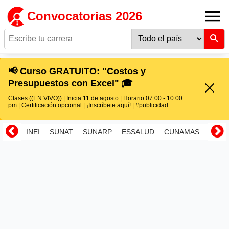
Convocatorias 2026
📢 Curso GRATUITO: "Costos y
Presupuestos con Excel" 🎓
Clases ((EN VIVO)) | Inicia 11 de agosto | Horario 07:00 - 10:00
pm | Certificación opcional | ¡Inscríbete aquí! | #publicidad
INEI
SUNAT
SUNARP
ESSALUD
CUNAMAS
RENI