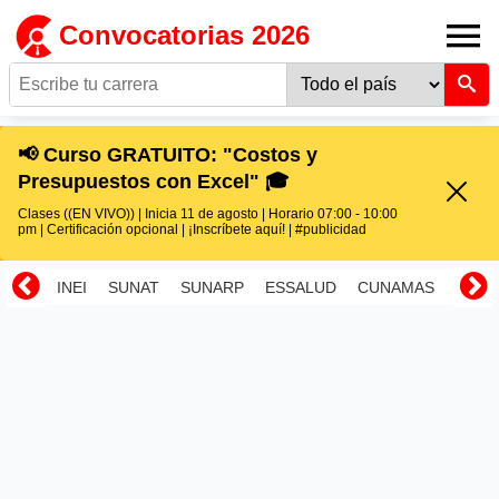
Convocatorias 2026
📢 Curso GRATUITO: "Costos y
Presupuestos con Excel" 🎓
Clases ((EN VIVO)) | Inicia 11 de agosto | Horario 07:00 - 10:00
pm | Certificación opcional | ¡Inscríbete aquí! | #publicidad
INEI
SUNAT
SUNARP
ESSALUD
CUNAMAS
RENI