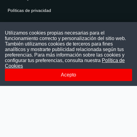
Políticas de privacidad
Contáctenos
Utilizamos cookies propias necesarias para el
funcionamiento correcto y personalización del sitio web.
Puede comunicarse con nosotros a través
También utilizamos cookies de terceros para fines
nuestras redes sociales o del correo:
analíticos y mostrarte publicidad relacionada según tus
contacto@convocatoriasdetrabajo.com
preferencias. Para más información sobre las cookies y
Siguenos en:
configurar tus preferencias, consulta nuestra
Política de
Cookies
Acepto
Facebook
Instagram
LinkedIn
Telegram
TikTok