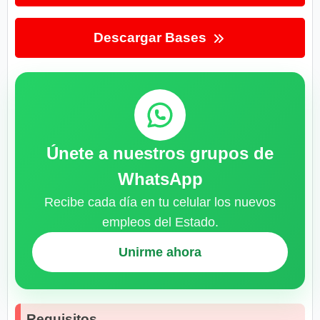
Descargar Bases
Únete a nuestros grupos de
WhatsApp
Recibe cada día en tu celular los nuevos
empleos del Estado.
Unirme ahora
Requisitos