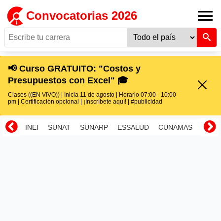
Convocatorias 2026
📢 Curso GRATUITO: "Costos y
Presupuestos con Excel" 🎓
Clases ((EN VIVO)) | Inicia 11 de agosto | Horario 07:00 - 10:00
pm | Certificación opcional | ¡Inscríbete aquí! | #publicidad
INEI
SUNAT
SUNARP
ESSALUD
CUNAMAS
RENI