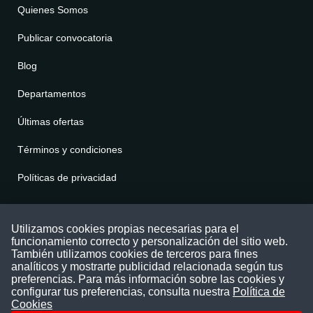
Quienes Somos
Publicar convocatoria
Blog
Departamentos
Últimas ofertas
Términos y condiciones
Políticas de privacidad
Contáctenos
Utilizamos cookies propias necesarias para el
funcionamiento correcto y personalización del sitio web.
Puede comunicarse con nosotros a través
También utilizamos cookies de terceros para fines
nuestras redes sociales o del correo:
analíticos y mostrarte publicidad relacionada según tus
contacto@convocatoriasdetrabajo.com
preferencias. Para más información sobre las cookies y
Siguenos en:
configurar tus preferencias, consulta nuestra
Política de
Cookies