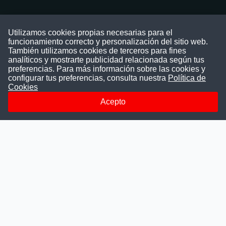
Contáctenos
Utilizamos cookies propias necesarias para el
funcionamiento correcto y personalización del sitio web.
Puede comunicarse con nosotros a través
También utilizamos cookies de terceros para fines
nuestras redes sociales o del correo:
analíticos y mostrarte publicidad relacionada según tus
contacto@convocatoriasdetrabajo.com
preferencias. Para más información sobre las cookies y
Siguenos en:
configurar tus preferencias, consulta nuestra
Política de
Cookies
Acepto
Facebook
Instagram
LinkedIn
Telegram
TikTok
Youtube