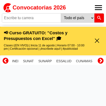
Convocatorias 2026
📢 Curso GRATUITO: "Costos y
Presupuestos con Excel" 🎓
Clases ((EN VIVO)) | Inicia 11 de agosto | Horario 07:00 - 10:00
pm | Certificación opcional | ¡Inscríbete aquí! | #publicidad
INEI
SUNAT
SUNARP
ESSALUD
CUNAMAS
RENI