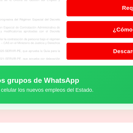
Req
¿Cómo 
Descar
ros grupos de WhatsApp
 celular los nuevos empleos del Estado.