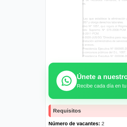
Únete a nuest
Recibe cada día en tu
Requisitos
Número de vacantes:
2