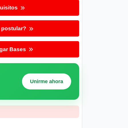
uisitos
postular?
gar Bases
Unirme ahora