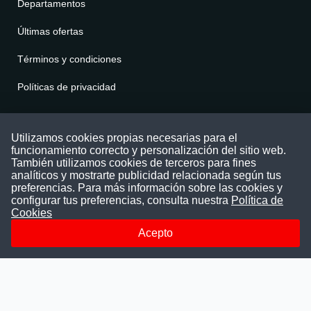
Departamentos
Últimas ofertas
Términos y condiciones
Políticas de privacidad
Contáctenos
Utilizamos cookies propias necesarias para el
funcionamiento correcto y personalización del sitio web.
Puede comunicarse con nosotros a través
También utilizamos cookies de terceros para fines
nuestras redes sociales o del correo:
analíticos y mostrarte publicidad relacionada según tus
contacto@convocatoriasdetrabajo.com
preferencias. Para más información sobre las cookies y
Siguenos en:
configurar tus preferencias, consulta nuestra
Política de
Cookies
Acepto
Facebook
Instagram
LinkedIn