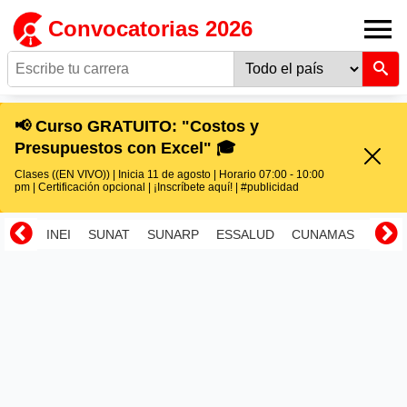
Convocatorias 2026
📢 Curso GRATUITO: "Costos y
Presupuestos con Excel" 🎓
Clases ((EN VIVO)) | Inicia 11 de agosto | Horario 07:00 - 10:00
pm | Certificación opcional | ¡Inscríbete aquí! | #publicidad
INEI
SUNAT
SUNARP
ESSALUD
CUNAMAS
RENI