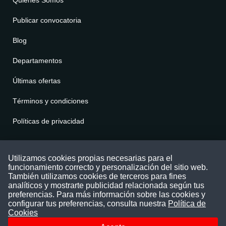
Quienes Somos
Publicar convocatoria
Blog
Departamentos
Últimas ofertas
Términos y condiciones
Políticas de privacidad
Contáctenos
Utilizamos cookies propias necesarias para el
funcionamiento correcto y personalización del sitio web.
Puede comunicarse con nosotros a través
También utilizamos cookies de terceros para fines
nuestras redes sociales o del correo:
analíticos y mostrarte publicidad relacionada según tus
contacto@convocatoriasdetrabajo.com
preferencias. Para más información sobre las cookies y
Siguenos en:
configurar tus preferencias, consulta nuestra
Política de
Cookies