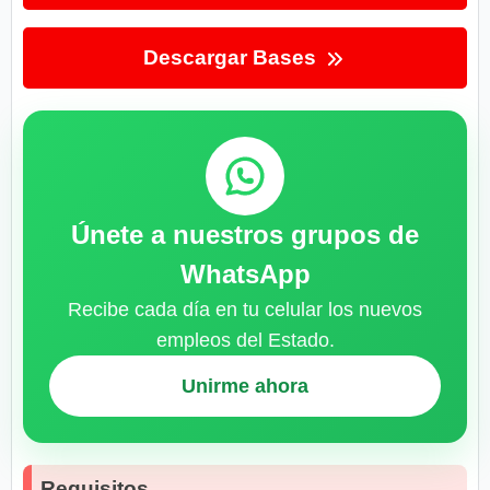
Descargar Bases
Únete a nuestros grupos de
WhatsApp
Recibe cada día en tu celular los nuevos
empleos del Estado.
Unirme ahora
Requisitos