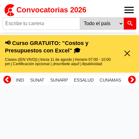
Convocatorias 2026
📢 Curso GRATUITO: "Costos y
Presupuestos con Excel" 🎓
Clases ((EN VIVO)) | Inicia 11 de agosto | Horario 07:00 - 10:00
pm | Certificación opcional | ¡Inscríbete aquí! | #publicidad
INEI
SUNAT
SUNARP
ESSALUD
CUNAMAS
RENI