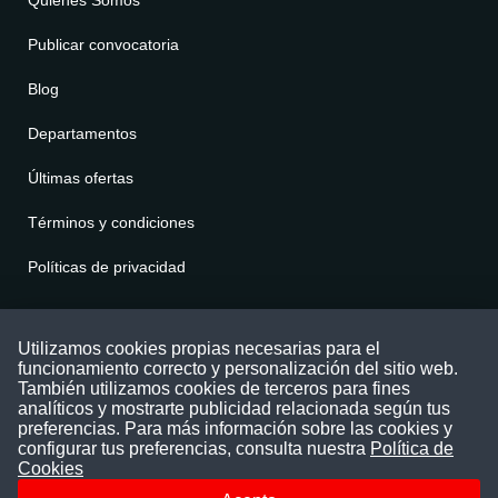
Quienes Somos
Publicar convocatoria
Blog
Departamentos
Últimas ofertas
Términos y condiciones
Políticas de privacidad
Contáctenos
Utilizamos cookies propias necesarias para el
funcionamiento correcto y personalización del sitio web.
Puede comunicarse con nosotros a través
También utilizamos cookies de terceros para fines
nuestras redes sociales o del correo:
analíticos y mostrarte publicidad relacionada según tus
contacto@convocatoriasdetrabajo.com
preferencias. Para más información sobre las cookies y
Siguenos en:
configurar tus preferencias, consulta nuestra
Política de
Cookies