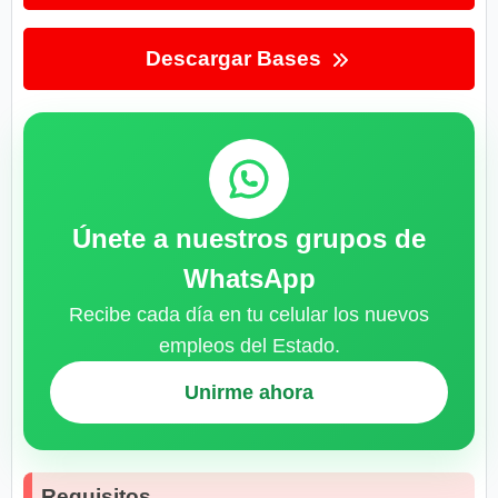
Descargar Bases
Únete a nuestros grupos de
WhatsApp
Recibe cada día en tu celular los nuevos
empleos del Estado.
Unirme ahora
Requisitos