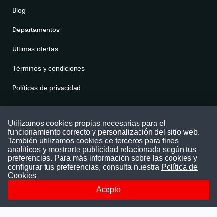
Blog
Departamentos
Últimas ofertas
Términos y condiciones
Políticas de privacidad
Contáctenos
Utilizamos cookies propias necesarias para el
funcionamiento correcto y personalización del sitio web.
Puede comunicarse con nosotros a través
También utilizamos cookies de terceros para fines
nuestras redes sociales o del correo:
analíticos y mostrarte publicidad relacionada según tus
contacto@convocatoriasdetrabajo.com
preferencias. Para más información sobre las cookies y
Siguenos en:
configurar tus preferencias, consulta nuestra
Política de
Cookies
Acepto
Facebook
Instagram