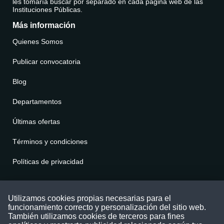
les tomaría buscar por separado en cada página web de las
Instituciones Públicas.
Más información
Quienes Somos
Publicar convocatoria
Blog
Departamentos
Últimas ofertas
Términos y condiciones
Políticas de privacidad
Contáctenos
Utilizamos cookies propias necesarias para el
funcionamiento correcto y personalización del sitio web.
Puede comunicarse con nosotros a través
También utilizamos cookies de terceros para fines
nuestras redes sociales o del correo: