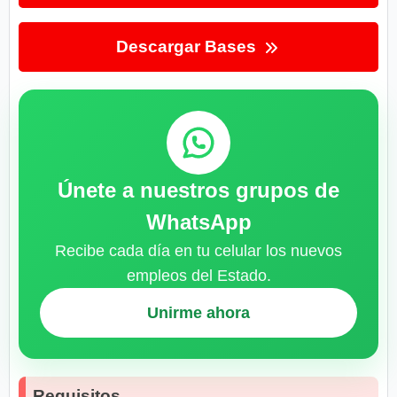
Descargar Bases
Únete a nuestros grupos de
WhatsApp
Recibe cada día en tu celular los nuevos
empleos del Estado.
Unirme ahora
Requisitos