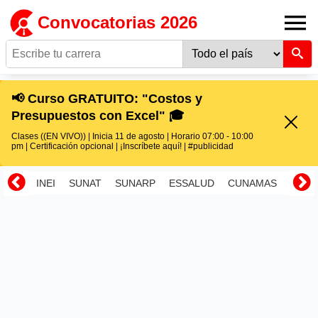
Convocatorias 2026
📢 Curso GRATUITO: "Costos y
Presupuestos con Excel" 🎓
Clases ((EN VIVO)) | Inicia 11 de agosto | Horario 07:00 - 10:00
pm | Certificación opcional | ¡Inscríbete aquí! | #publicidad
INEI
SUNAT
SUNARP
ESSALUD
CUNAMAS
RENI