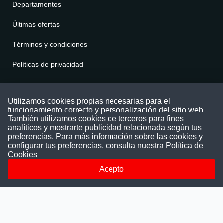
Departamentos
Últimas ofertas
Términos y condiciones
Políticas de privacidad
Contáctenos
Utilizamos cookies propias necesarias para el
funcionamiento correcto y personalización del sitio web.
Puede comunicarse con nosotros a través
También utilizamos cookies de terceros para fines
nuestras redes sociales o del correo:
analíticos y mostrarte publicidad relacionada según tus
contacto@convocatoriasdetrabajo.com
preferencias. Para más información sobre las cookies y
Siguenos en:
configurar tus preferencias, consulta nuestra
Política de
Cookies
Acepto
Facebook
Instagram
LinkedIn