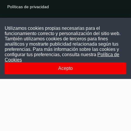
Políticas de privacidad
Contáctenos
Utilizamos cookies propias necesarias para el
funcionamiento correcto y personalización del sitio web.
Puede comunicarse con nosotros a través
También utilizamos cookies de terceros para fines
nuestras redes sociales o del correo:
analíticos y mostrarte publicidad relacionada según tus
contacto@convocatoriasdetrabajo.com
preferencias. Para más información sobre las cookies y
Siguenos en:
configurar tus preferencias, consulta nuestra
Política de
Cookies
Acepto
Facebook
Instagram
LinkedIn
Telegram
TikTok
Youtube