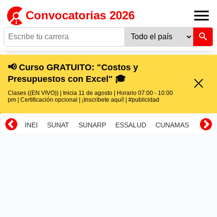
Convocatorias 2026
📢 Curso GRATUITO: "Costos y
Presupuestos con Excel" 🎓
Clases ((EN VIVO)) | Inicia 11 de agosto | Horario 07:00 - 10:00
pm | Certificación opcional | ¡Inscríbete aquí! | #publicidad
INEI
SUNAT
SUNARP
ESSALUD
CUNAMAS
RENI