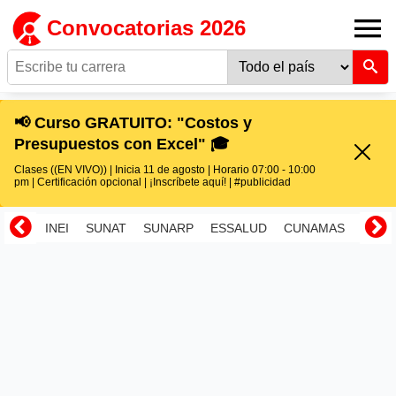
Convocatorias 2026
📢 Curso GRATUITO: "Costos y
Presupuestos con Excel" 🎓
Clases ((EN VIVO)) | Inicia 11 de agosto | Horario 07:00 - 10:00
pm | Certificación opcional | ¡Inscríbete aquí! | #publicidad
INEI
SUNAT
SUNARP
ESSALUD
CUNAMAS
RENI