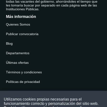
todas las vacantes del gobierno, ahorrándoles el tiempo que
les tomaría buscar por separado en cada página web de las
Instituciones Públicas.
Más información
Quienes Somos
Publicar convocatoria
Blog
Departamentos
Últimas ofertas
Términos y condiciones
Políticas de privacidad
Contáctenos
Utilizamos cookies propias necesarias para el
funcionamiento correcto y personalización del sitio web.
Puede comunicarse con nosotros a través