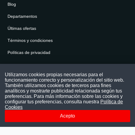
Blog
Departamentos
Últimas ofertas
Términos y condiciones
Políticas de privacidad
Contáctenos
Utilizamos cookies propias necesarias para el
funcionamiento correcto y personalización del sitio web.
Puede comunicarse con nosotros a través
También utilizamos cookies de terceros para fines
nuestras redes sociales o del correo:
analíticos y mostrarte publicidad relacionada según tus
contacto@convocatoriasdetrabajo.com
preferencias. Para más información sobre las cookies y
Siguenos en:
configurar tus preferencias, consulta nuestra
Política de
Cookies
Acepto
Facebook
Instagram