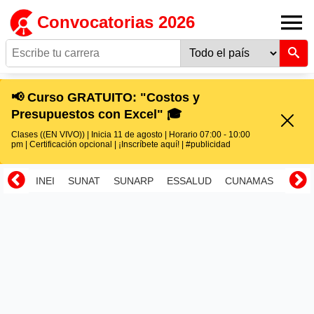
Convocatorias 2026
📢 Curso GRATUITO: "Costos y
Presupuestos con Excel" 🎓
Clases ((EN VIVO)) | Inicia 11 de agosto | Horario 07:00 - 10:00
pm | Certificación opcional | ¡Inscríbete aquí! | #publicidad
INEI
SUNAT
SUNARP
ESSALUD
CUNAMAS
RENI