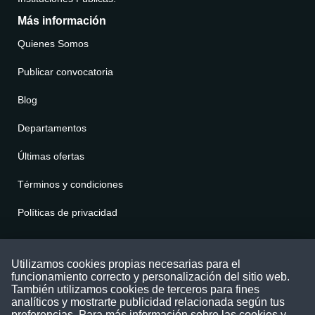
Más información
Quienes Somos
Publicar convocatoria
Blog
Departamentos
Últimas ofertas
Términos y condiciones
Políticas de privacidad
Contáctenos
Utilizamos cookies propias necesarias para el
funcionamiento correcto y personalización del sitio web.
Puede comunicarse con nosotros a través
También utilizamos cookies de terceros para fines
nuestras redes sociales o del correo:
analíticos y mostrarte publicidad relacionada según tus
contacto@convocatoriasdetrabajo.com
preferencias. Para más información sobre las cookies y