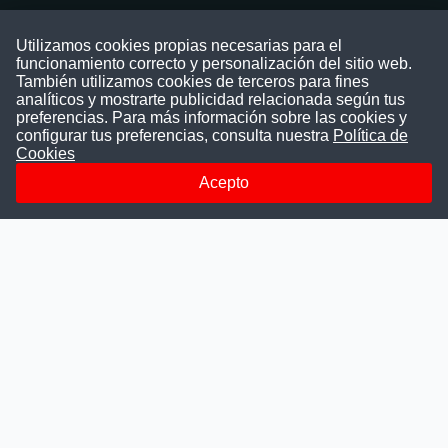
Contáctenos
Utilizamos cookies propias necesarias para el
funcionamiento correcto y personalización del sitio web.
Puede comunicarse con nosotros a través
También utilizamos cookies de terceros para fines
nuestras redes sociales o del correo:
analíticos y mostrarte publicidad relacionada según tus
contacto@convocatoriasdetrabajo.com
preferencias. Para más información sobre las cookies y
Siguenos en:
configurar tus preferencias, consulta nuestra
Política de
Cookies
Acepto
Facebook
Instagram
LinkedIn
Telegram
TikTok
Youtube
© 2026 Todos los derechos reservados.