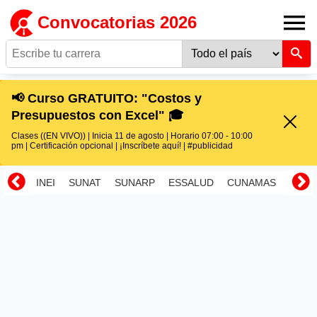
Convocatorias 2026
📢 Curso GRATUITO: "Costos y
Presupuestos con Excel" 🎓
Clases ((EN VIVO)) | Inicia 11 de agosto | Horario 07:00 - 10:00
pm | Certificación opcional | ¡Inscríbete aquí! | #publicidad
INEI
SUNAT
SUNARP
ESSALUD
CUNAMAS
RENI