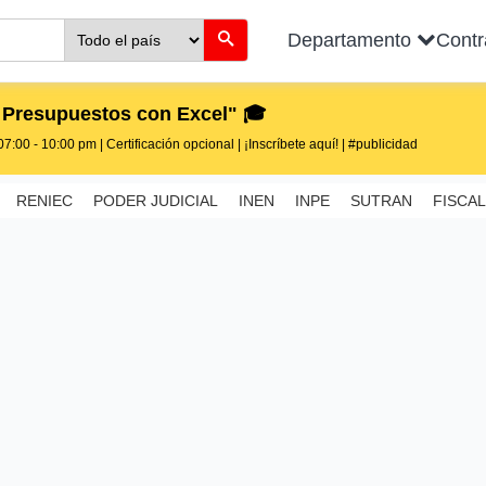
Departamento
Cont
 Presupuestos con Excel" 🎓
7:00 - 10:00 pm | Certificación opcional | ¡Inscríbete aquí! | #publicidad
RENIEC
PODER JUDICIAL
INEN
INPE
SUTRAN
FISCAL