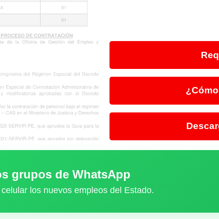
Req
¿Cómo 
Descar
ros grupos de WhatsApp
 celular los nuevos empleos del Estado.