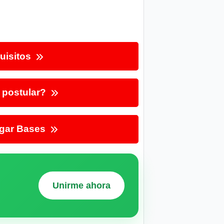
uisitos
postular?
gar Bases
Unirme ahora