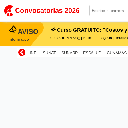
Convocatorias 2026
📢 Curso GRATUITO: "Costos y
AVISO
Clases ((EN VIVO)) | Inicia 11 de agosto | Horario 0
Informativo
INEI
SUNAT
SUNARP
ESSALUD
CUNAMAS