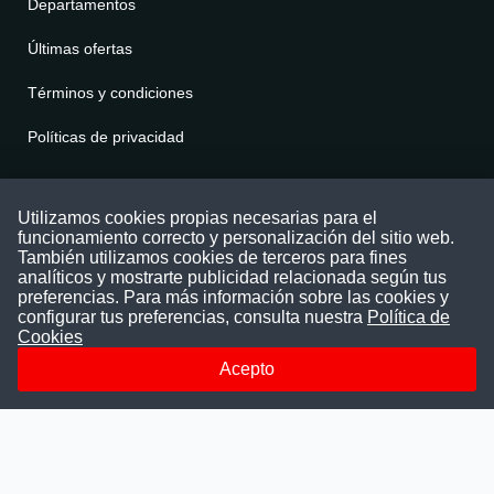
Departamentos
Últimas ofertas
Términos y condiciones
Políticas de privacidad
Contáctenos
Utilizamos cookies propias necesarias para el
funcionamiento correcto y personalización del sitio web.
Puede comunicarse con nosotros a través
También utilizamos cookies de terceros para fines
nuestras redes sociales o del correo:
analíticos y mostrarte publicidad relacionada según tus
contacto@convocatoriasdetrabajo.com
preferencias. Para más información sobre las cookies y
Siguenos en:
configurar tus preferencias, consulta nuestra
Política de
Cookies
Acepto
Facebook
Instagram
LinkedIn